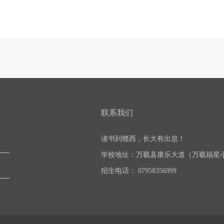
联系我们
读书到赣西，长大有出息！
学校地址：万载县康乐大道（万载福星
招生电话： 07958356999