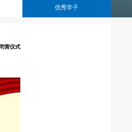
优秀学子
训闭营仪式