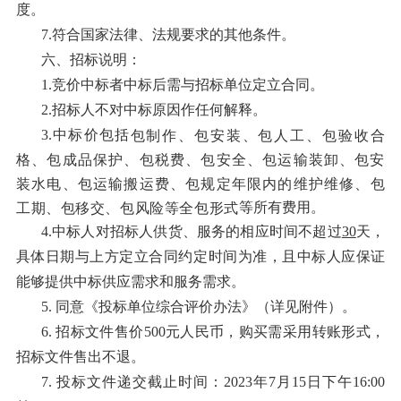
度。
7.符合国家法律、法规要求的其他条件。
六
、招标说明
：
1.竞价中标者中标后需与招标单位定立合同。
2.招标人不对中标原因作任何解释。
3.中标价包括
包
制作
、包安装、
包人工、
包验收合
格、
包成品保护、
包税费、包安全、
包运输装卸、包安
装水电、
包运输搬运费、
包规定年限内的维护维修、包
等所有费用
。
工期、包移交、包风险
等全包形式
4.中标人对招标人供货、服务的相应时间不超过
30
天，
具体日期与上方定立合同约定时间为准，且中标人应保证
能够提供中标供应需求和服务需求。
5.
同意《投标单位综合评价办法》（详见附件）。
6.
招标文件售价
500元人民币，购买需采用转账形式，
招标文件售出不退。
7.
投标文件递交截止时间：
2023年7月15日
下午
16:00