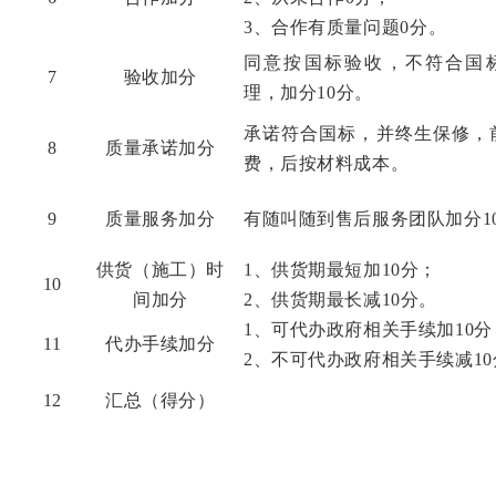
3、
合作有质量问题
0分
。
同意
按国标
验收
，不符合国
7
验收加分
理，
加分
10分。
承诺
符合国标，并终生保修，
8
质量承诺加分
费，后按材料成本
。
9
质量服务加分
有随叫随到售后服务团队加分
供货（施工）时
1、供货期最短加10分；
1
0
间加分
2、供货期最长减10分。
1、可代办政府相关手续加10分
1
1
代办手续加分
2、不可代办政府相关手续减10
1
2
汇总（得分）