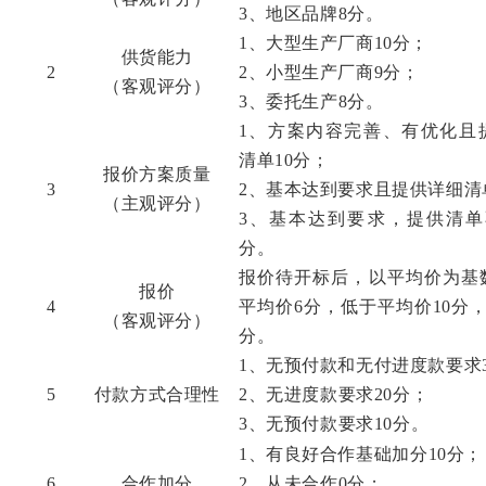
3、地区品牌
8
分。
1、大型生产厂商10分；
供货能力
2
2、小型生产厂商
9
分；
（客观评分）
3、
委托生产
8
分。
1、方案内容完善、有优化且
清单10分；
报价方案质量
3
2、基本达到要求且提供详细清
（主观评分）
3、基本达到要求，提供清单
分。
报价待开标后，以平均价为基
报价
4
平均价
6
分，低于平均价
10分
（客观评分）
分。
1、无预付款和无
付
进度款
要求
5
付款方式合理性
2、无进度款
要求
20
分；
3、
无
预付款
要求
1
0分。
1、有良好合作
基础
加分
10分；
6
合作加分
2、
从未合作
0分；