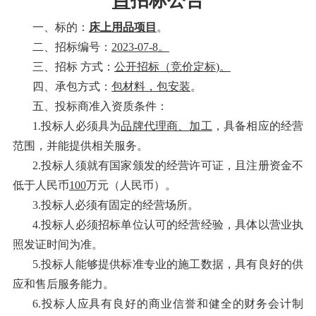
目
招标公告
一、标的：
床上用品项目
。
二、招标编号：
2023-07-8
。
三、
招标
方式：
公开招标（竞价定标
)。
四、
承包方式：
包材料，包安装
。
五、投标商准入资质条件：
1.投标人必须具
为
品牌代理商、
加工
，
具备
相应的经营
范围，并能提供相关服务。
2.投标人须就有国家颁发的经营许可证，且注册资金不
低于人民币
100
万元（人民币）。
3.投标人必须有固定的经营场所。
4.投标人必须
招标单位认可的
经营经验，具体以营业执
照发证时间为准。
5.投标人能够提供标准专业的施工数据，具有良好的供
应和售后服务能力。
6.投标人应具有良好的商业信誉和健全的财务会计制